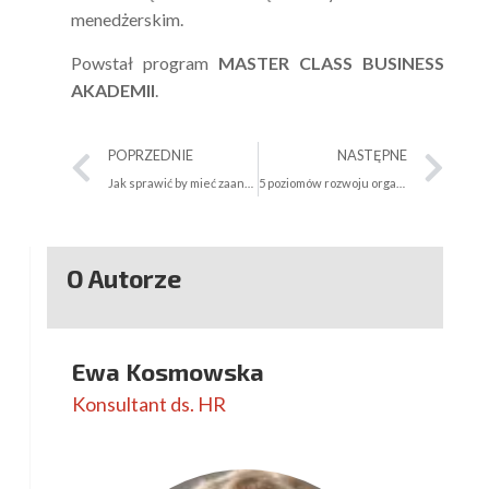
menedżerskim.
Powstał program
MASTER CLASS BUSINESS
AKADEMII
.
Prev
Na
POPRZEDNIE
NASTĘPNE
Jak sprawić by mieć zaangażowanych i efektywnych pracowników ?
5 poziomów rozwoju organizacji – czyli kod DNA sukcesu
O Autorze
Ewa Kosmowska
Konsultant ds. HR