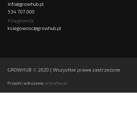
info@growhub.pl
534 707 000
Księgowość
ksiegowosc@growhub.pl
GROWHUB
©️
2020 | Wszystkie prawa zastrzeżone
Projekt i wdrożenie
netcrafter.pl