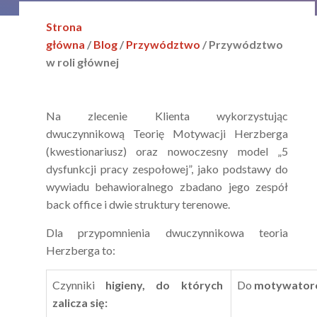
Zobacz więcej
Strona
główna
/
Blog
/
Przywództwo
/ Przywództwo
w roli głównej
Lorem ipsum dolor sit
amet, consectetur
adipiscing elit. Lorem
Na zlecenie Klienta wykorzystując
ipsum dolor sit amet,
dwuczynnikową Teorię Motywacji Herzberga
consectetur.
Pomagamy m.in. w:
(kwestionariusz) oraz nowoczesny model „5
Lorem ipsum dolor sit
dysfunkcji pracy zespołowej”, jako podstawy do
Lorem ipsum dolor sit
wywiadu behawioralnego zbadano jego zespół
Lorem ipsum dolor sit
back office i dwie struktury terenowe.
Zobacz więcej
Dla przypomnienia dwuczynnikowa teoria
Herzberga to:
Lorem ipsum dolor sit
Czynniki
higieny, do których
Do
motywator
amet, consectetur
zalicza się:
adipiscing elit. Lorem