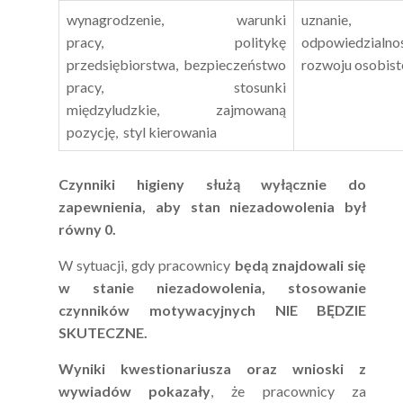
wynagrodzenie, warunki
uzna
ipsum dolor sit amet,
pracy, politykę
odpowiedzialnoś
consectetur.
Pomagamy m.in. w:
Lorem ipsum dolor sit
przedsiębiorstwa, bezpieczeństwo
rozwoju osobis
Lorem ipsum dolor sit
pracy, stosunki
Lorem ipsum dolor sit
międzyludzkie, zajmowaną
pozycję, styl kierowania
Zobacz więcej
Czynniki higieny służą wyłącznie do
zapewnienia, aby stan niezadowolenia był
Lorem ipsum dolor sit
równy 0.
amet, consectetur
adipiscing elit. Lorem
W sytuacji, gdy pracownicy
będą znajdowali się
ipsum dolor sit amet,
w stanie niezadowolenia, stosowanie
consectetur.
Pomagamy m.in. w:
czynników motywacyjnych
NIE BĘDZIE
Lorem ipsum dolor sit
SKUTECZNE.
Lorem ipsum dolor sit
Lorem ipsum dolor sit
Wyniki kwestionariusza oraz wnioski z
wywiadów pokazały
, że pracownicy za
Zobacz więcej