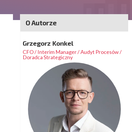
O Autorze
Grzegorz Konkel
CFO / Interim Manager / Audyt Procesów /
Doradca Strategiczny