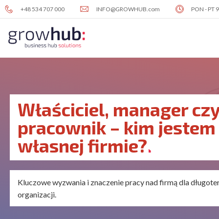
Skip
+48 534 707 000
INFO@GROWHUB.com
PON - PT 9
to
content
Obszary
działalności
Posiadamy doświadczenie w 3
L
kluczowych obszarach dla
c
Właściciel, manager cz
rozwoju Twojej firmy i zespołu
L
c
P
pracownik – kim jestem
własnej firmie?
Kluczowe wyzwania i znaczenie pracy nad firmą dla długot
organizacji.