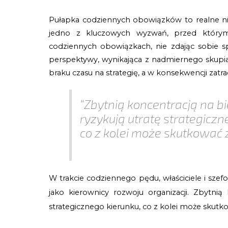
Pułapka codziennych obowiązków to realne ni
jedno z kluczowych wyzwań, przed którym
codziennych obowiązkach, nie zdając sobie s
perspektywy, wynikająca z nadmiernego skupi
braku czasu na strategię, a w konsekwencji zatra
“Zbytnią koncentracją na b
ryzykują utratę strategiczn
co z kolei może skutkowa
W trakcie codziennego pędu, właściciele i szef
jako kierownicy rozwoju organizacji. Zbytnią 
strategicznego kierunku, co z kolei może sku