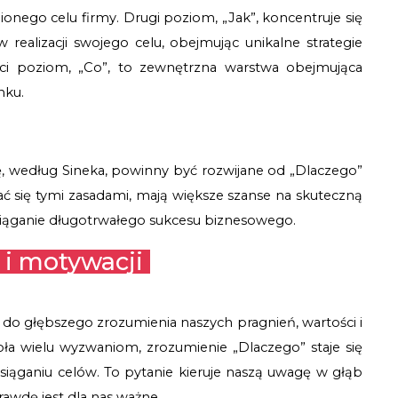
nego celu firmy. Drugi poziom, „Jak”, koncentruje się 
 realizacji swojego celu, obejmując unikalne strategie 
rzeci poziom, „Co”, to zewnętrzna warstwa obejmująca 
nku.
, według Sineka, powinny być rozwijane od „Dlaczego” 
ać się tymi zasadami, mają większe szanse na skuteczną 
osiąganie długotrwałego sukcesu biznesowego.
 i motywacji
z do głębszego zrozumienia naszych pragnień, wartości i 
oła wielu wyzwaniom, zrozumienie „Dlaczego” staje się 
osiąganiu celów. To pytanie kieruje naszą uwagę w głąb 
rawdę jest dla nas ważne.