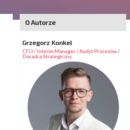
O Autorze
Grzegorz Konkel
CFO / Interim Manager / Audyt Procesów /
Doradca Strategiczny