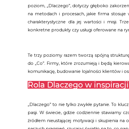
poziom, „Dlaczego”, dotyczy głęboko zakorzenio
na metodach i procesach, jakie firma stosuje w
charakterystyczne dla jej wartości i misji. T
konkretne produkty czy usługi oferowane na ry
Te trzy poziomy razem tworzą spójną strukturę
do „Co”. Firmy, które zrozumieją i będą kierow
komunikację, budowanie lojalności klientów i 
Rola Dlaczego w inspiracji
„Dlaczego” to nie tylko zwykłe pytanie. To kluc
pasji. W świecie, gdzie codziennie stawiamy cz
źródłem nieustającej motywacji i skupienia na 
naszych pragnień, rzucając światło na to, co nap