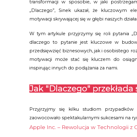
transformacji w sposobie, w jaki postrzegam
„Dlaczego”, Sinek ukazał, że kluczowym ele
motywacji skrywającej się w głębi naszych działa
W tym artykule przyjrzymy się roli pytania „
dlaczego to pytanie jest kluczowe w budo
przedsięwzięć biznesowych, jak i osobistego ro
motywacji może stać się kluczem do osiągnię
inspirując innych do podążania za nami.
Jak "Dlaczego" przekłada 
Przyjrzyjmy się kilku studiom przypadków fi
zaowocowało spektakularnymi sukcesami na ry
Apple Inc. – Rewolucja w Technologii z 