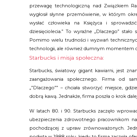
przewagę technologiczną nad Związkiem Rad
wygłosił słynne przemówienie, w którym okre
wysłać człowieka na Księżyca i sprowadz
dziesięciolecia.” To wyraźne „Dlaczego” sta
Pomimo wielu trudności i wyzwań technicznych
technologii, ale również dumnym momentem dla
Starbucks i misja społeczna:
Starbucks, światowy gigant kawiarni, jest znan
zaangażowania społecznego. Firma od sa
„”Dlaczego”” – chciała stworzyć miejsce, gdzie
dobrą kawą. Jednakże, firma poszła o krok dalej
W latach 80. i 90. Starbucks zaczęło wprowadz
ubezpieczenia zdrowotnego pracownikom naw
pochodzącej z upraw zrównoważonych. Jednakż
podjęta w 1988 roku, kiedy to firma zaczęła of