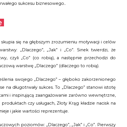
 trwałego sukcesu biznesowego..
e
skupia się na głębszym zrozumieniu motywacji i celów 
arstwy: „Dlaczego”, „Jak” i „Co”. Sinek twierdzi, że 
y, czyli „Co” (co robią), a następnie przechodzi do 
kluczową warstwę „Dlaczego” (dlaczego to robią).
kreślenia swojego „Dlaczego” – głęboko zakorzenionego 
se na długotrwały sukces. To „Dlaczego” stanowi istotę 
ntami i inspirującą zaangażowanie zarówno wewnętrzne, 
a produktach czy usługach, Złoty Krąg kładzie nacisk na 
eje i jakie wartości reprezentuje.
luczowych poziomów: „Dlaczego”, „Jak” i „Co”. Pierwszy 