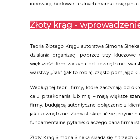
innowacji, budowania silnych marek i osiągania
Złoty krąg - wprowadzeni
Teoria Złotego Kręgu autorstwa Simona Sineka 
działania organizacji poprzez trzy kluczowe w
większość firm zaczyna od zewnętrznej warstw
warstwy „Jak” (jak to robią), często pomijając 
Według tej teorii, firmy, które zaczynają od o
celu, przekonania lub misji – mają większe szan
firmy, budującą autentyczne połączenie z klie
jak i zewnętrzne. Zamiast skupiać się jedynie n
fundamentalne pytanie: dlaczego dana firma istni
Złoty Krąg Simona Sineka składa się z trzech k