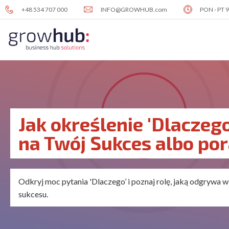
Skip
+48 534 707 000
INFO@GROWHUB.com
PON - PT 9
to
content
Obszary
działalności
Posiadamy doświadczenie w 3
L
kluczowych obszarach dla
c
rozwoju Twojej firmy i zespołu
L
Jak określenie 'Dlaczeg
c
P
na Twój Sukces albo po
Odkryj moc pytania 'Dlaczego’ i poznaj rolę, jaką odgrywa
sukcesu.