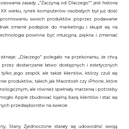
sowania zasady „”Zaczynaj od Dlaczego”” jest historia 
0. XX wieku, rynek komputerów osobistych był już dość 
na promowaniu swoich produktów poprzez podawanie 
ednak zmienił podejście do marketingu i skupił się na 
echnologia powinna być intuicyjna, piękna i zmieniać 
istnieje: „Dlaczego” polegało na przekonaniu, że chcą 
 przez dostarczanie łatwo dostępnych i estetycznych 
ylko jego zespół, ale także klientów, którzy czuli się 
nie produktów, takich jak Macintosh czy iPhone, które 
ologicznym, ale również spełniały marzenia i potrzeby 
gło Apple zbudować lojalną bazę klientów i stać się 
nych przedsiębiorstw na świecie.
y, Stany Zjednoczone starały się udowodnić swoją 