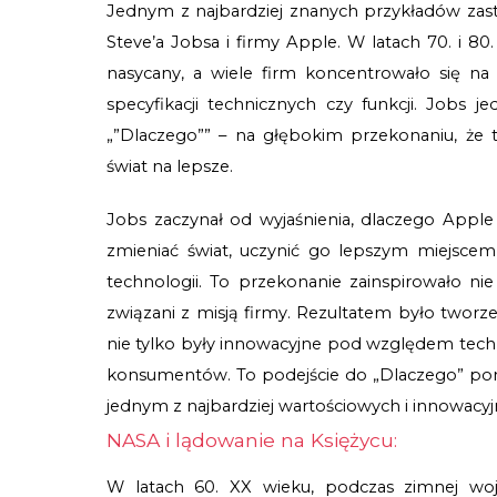
Jednym z najbardziej znanych przykładów zasto
Steve’a Jobsa i firmy Apple. W latach 70. i 8
nasycany, a wiele firm koncentrowało się 
specyfikacji technicznych czy funkcji. Jobs j
„”Dlaczego”” – na głębokim przekonaniu, że t
świat na lepsze.
Jobs zaczynał od wyjaśnienia, dlaczego Apple 
zmieniać świat, uczynić go lepszym miejscem
technologii. To przekonanie zainspirowało nie t
związani z misją firmy. Rezultatem było tworze
nie tylko były innowacyjne pod względem techn
konsumentów. To podejście do „Dlaczego” pomo
jednym z najbardziej wartościowych i innowacyj
NASA i lądowanie na Księżycu:
W latach 60. XX wieku, podczas zimnej wojn