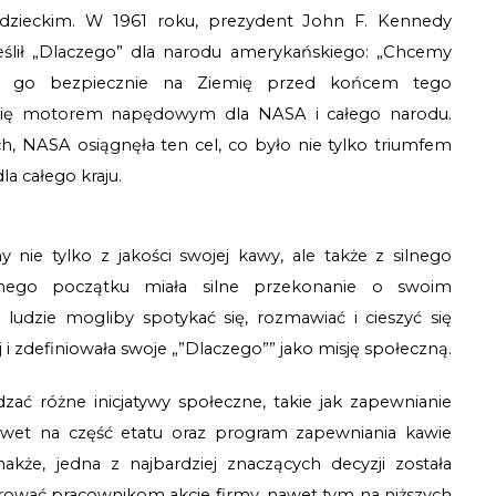
zieckim. W 1961 roku, prezydent John F. Kennedy 
ślił „Dlaczego” dla narodu amerykańskiego: „Chcemy 
ić go bezpiecznie na Ziemię przed końcem tego 
ło się motorem napędowym dla NASA i całego narodu. 
, NASA osiągnęła ten cel, co było nie tylko triumfem 
 całego kraju.
y nie tylko z jakości swojej kawy, ale także z silnego 
mego początku miała silne przekonanie o swoim 
 ludzie mogliby spotykać się, rozmawiać i cieszyć się 
 i zdefiniowała swoje „”Dlaczego”” jako misję społeczną.
ać różne inicjatywy społeczne, takie jak zapewnianie 
et na część etatu oraz program zapewniania kawie 
e, jedna z najbardziej znaczących decyzji została 
erować pracownikom akcje firmy, nawet tym na niższych 