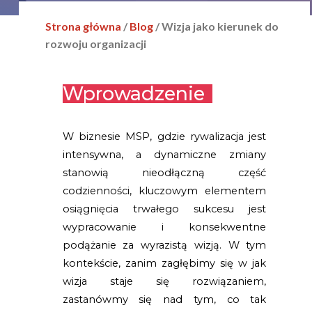
Zobacz więcej
Strona główna
/
Blog
/ Wizja jako kierunek do
rozwoju organizacji
Lorem ipsum dolor sit
Wprowadzenie
amet, consectetur
adipiscing elit. Lorem
ipsum dolor sit amet,
W biznesie MSP, gdzie rywalizacja jest
consectetur.
Pomagamy m.in. w:
intensywna, a dynamiczne zmiany
Lorem ipsum dolor sit
stanowią nieodłączną część
Lorem ipsum dolor sit
codzienności, kluczowym elementem
Lorem ipsum dolor sit
osiągnięcia trwałego sukcesu jest
Zobacz więcej
wypracowanie i konsekwentne
podążanie za wyrazistą wizją. W tym
kontekście, zanim zagłębimy się w jak
Lorem ipsum dolor sit
wizja staje się rozwiązaniem,
amet, consectetur
zastanówmy się nad tym, co tak
adipiscing elit. Lorem