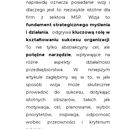
naprawdę oznacza posiadanie wizji i
ipsum dolor sit amet,
dlaczego jest to niezwykle istotne dla
consectetur.
Pomagamy m.in. w:
firm z sektora MSP. Wizja to
Lorem ipsum dolor sit
fundament strategicznego myślenia
Lorem ipsum dolor sit
i działania
, odgrywa
kluczową rolę w
Lorem ipsum dolor sit
kształtowaniu sukcesu organizacji
.
Zobacz więcej
To nie tylko abstrakcyjny cel, ale
potężne narzędzie
, wpływające na
różne aspekty działalności
Lorem ipsum dolor sit
przedsiębiorstwa. W niniejszym
amet, consectetur
artykule zagłębimy się w to, w jaki
adipiscing elit. Lorem
sposób wizja może skutecznie
ipsum dolor sit amet,
prowadzić do sukcesu, dotykając
consectetur.
Pomagamy m.in. w:
istotnych obszarów, takich jak
Lorem ipsum dolor sit
motywacja, cel, planowanie, wybór
Lorem ipsum dolor sit
priorytetów, inspiracja, odporność
Lorem ipsum dolor sit
wobec przeciwności i kryterium
Zobacz więcej