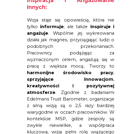
Inspiracja i Angażowanie 
Innych:
Wizja staje się opowieścią, która nie 
tylko 
informuje
, ale także
 inspiruje i 
angażuje
. Wspólnie jej wykreowana 
działa jak magnes, przyciągając ludzi o 
podobnych przekonaniach. 
Pracownicy podążając za 
wyznaczonym celem, angażują się w 
pracę z większa mocą.. Tworzy to 
harmonijne środowisko pracy
, 
sprzyjające innowacjom
, 
kreatywności i pozytywnej 
atmosferze
. Zgodnie z badaniami 
Edelmans Trust Barometer, organizacje 
z silną wizją są o 2,5 razy bardziej 
wiarygodne w oczach pracowników. W 
kontekście MSP, gdzie zespoły są 
zwykle niewielkie, a współpraca 
kluczowa, wizja pełni rolę wiążącego 