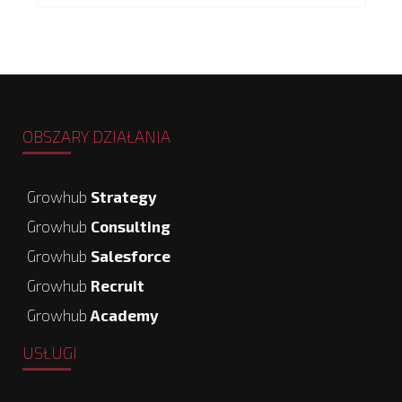
OBSZARY DZIAŁANIA
Growhub
Strategy
Growhub
Consulting
Growhub
Salesforce
Growhub
Recruit
Growhub
Academy
USŁUGI