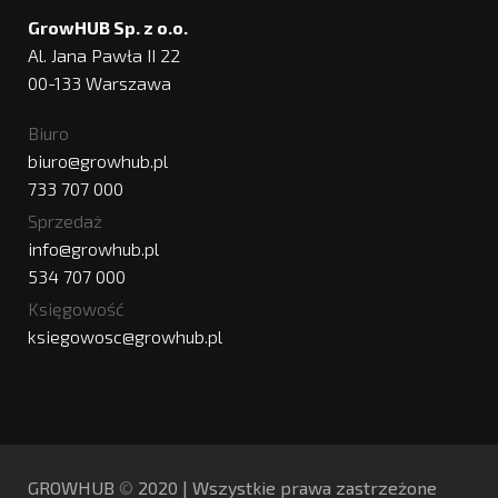
GrowHUB Sp. z o.o.
Al. Jana Pawła II 22
00-133 Warszawa
Biuro
biuro@growhub.pl
733 707 000
Sprzedaż
info@growhub.pl
534 707 000
Księgowość
ksiegowosc@growhub.pl
GROWHUB
©️
2020 | Wszystkie prawa zastrzeżone